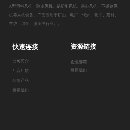
A型塑料风机、除尘风机、锅炉引风机、离心风机、不锈钢风
机等风机设备。广泛应用于矿山、电厂、锅炉、化工、建材、
窑炉、冶金、纺织等行业。。
资源链接
快速连接
公司简介
企业邮箱
联系我们
厂容厂貌
公司产品
联系我们