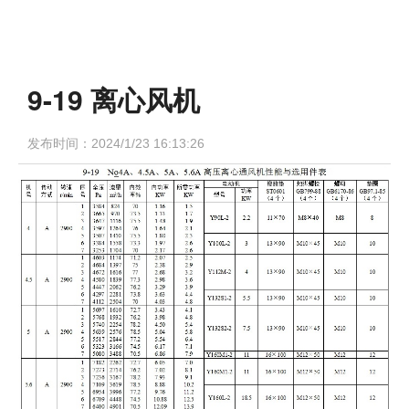
9-19 离心风机
发布时间：
2024/1/23 16:13:26