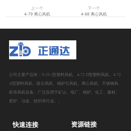
上一个
下一个
4-79 离心风机
4-68 离心风机
公司主要产品有：9-19 c型塑料风机、4-72 D型塑料风机、4-72
A型塑料风机、除尘风机、锅炉引风机、离心风机、不锈钢风
机等风机设备。广泛应用于矿山、电厂、锅炉、化工、建材、
窑炉、冶金、纺织等行业。。
资源链接
快速连接