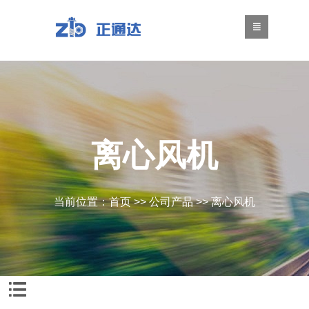

离心风机
当前位置：
首页
>>
公司产品
>>
离心风机
