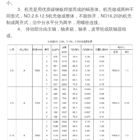
小。
3、机壳是用优质碳钢板焊接而成的蜗形体。机壳做成两种不
同形式，NO.2.8-12.5机壳做成整体，不能拆开，NO16,20的机壳
制成两开式，沿中分水平分为两半，用螺栓连接。
4、 传动部分由主轴，轴承箱，轴承，皮带轮或联轴器组
成。