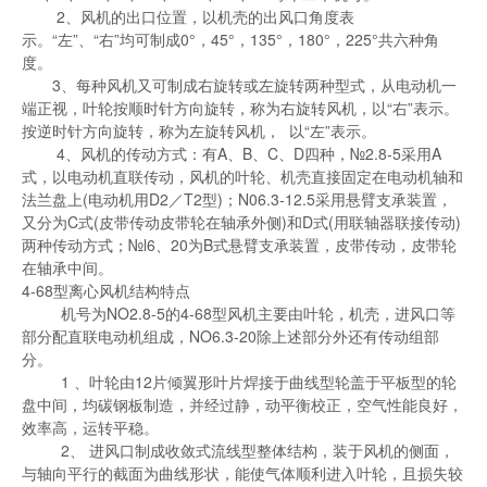
2、风机的出口位置，以机壳的出风口角度表
示。“左”、“右”均可制成0°，45°，135°，180°，225°共六种角
度。
3、每种风机又可制成右旋转或左旋转两种型式，从电动机一
端正视，叶轮按顺时针方向旋转，称为右旋转风机，以“右”表示。
按逆时针方向旋转，称为左旋转风机， 以“左”表示。
4、风机的传动方式：有A、B、C、D四种，№2.8-5采用A
式，以电动机直联传动，风机的叶轮、机壳直接固定在电动机轴和
法兰盘上(电动机用D2／T2型)；N06.3-12.5采用悬臂支承装置，
又分为C式(皮带传动皮带轮在轴承外侧)和D式(用联轴器联接传动)
两种传动方式；№l6、20为B式悬臂支承装置，皮带传动，皮带轮
在轴承中间。
4-68型离心风机结构特点
机号为NO2.8-5的4-68型风机主要由叶轮，机壳，进风口等
部分配直联电动机组成，NO6.3-20除上述部分外还有传动组部
分。
1 、叶轮由12片倾翼形叶片焊接于曲线型轮盖于平板型的轮
盘中间，均碳钢板制造，并经过静，动平衡校正，空气性能良好，
效率高，运转平稳。
2、 进风口制成收敛式流线型整体结构，装于风机的侧面，
与轴向平行的截面为曲线形状，能使气体顺利进入叶轮，且损失较