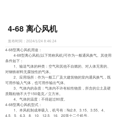
4-68 离心风机
发布时间：
2024/1/24 8:46:24
4-68型离心风机用途：
4-68型离心风机(以下简称风机)可作为一般通风换气。其使用
条件如下：
1、输送气体的种类：空气和其他不自燃的、对人体无害的、
对钢铁材料无腐蚀性的气体。
2、应用场所：作为一般工厂及大建筑物的室内通风换气，既
可用作输入气体，也可用作输出气体。
3、气体内的杂质：气体内不许有粘性物质，所含的尘土及硬
质颗粒物不大于150毫克／立方米。
4、气体的温度：不得超过80度。
4-68型离心风机型式：
1、本风机制成单吸入，机号有：№2.8、3.15、3.55、4、
4.5、5、6.3、8、10、12.5、16、20等十二个机号。