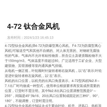
4-72 钛合金风机
发布时间：
2024/1/23 16:45:13
4-72型钛合金风机(B4-72为防爆型离心风机、F4-72为防腐型离心
风机)可输送空气和其他不自燃的、对人体无害的、对钢材无腐蚀
性的气体。气体内不允许有粘性物质，所含尘土及硬质颗粒物不大
于150mg/m3。气体温度不得超过80。广泛适用于工矿企业、大型
建筑物、宾馆酒楼等室内通风换气排烟。
从电机一侧正视，叶轮顺时针旋转者称右旋风机，以“右”表示;叶轮
逆进针旋转者称左旋风机，以“左”表示。
风机的出口位置，以机壳的出风口角度表示。4-72型风机№2.8～
7.1出厂时均做成一种型式，使用单位根据要求再安装成所需要的
位置，订货时不需注明。其中№2.8出风口位置调整范围是0°～
255°，间隔是45°;№16、20出风口位置制成固定的三种0°、90°、
180°，不能调整，订货时需注明。
4-72型钛合金风机中N02.8~6主要由叶轮、机壳、进风口、电机等