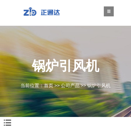

锅炉引风机
当前位置：
首页
>>
公司产品
>>
锅炉引风机
