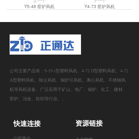
Y5-48 窑炉风机
Y4-73 窑炉风机
公司主要产品有：9-19 c型塑料风机、4-72 D型塑料风机、4-72
A型塑料风机、除尘风机、锅炉引风机、离心风机、不锈钢风
机等风机设备。广泛应用于矿山、电厂、锅炉、化工、建材、
窑炉、冶金、纺织等行业。。
资源链接
快速连接
公司简介