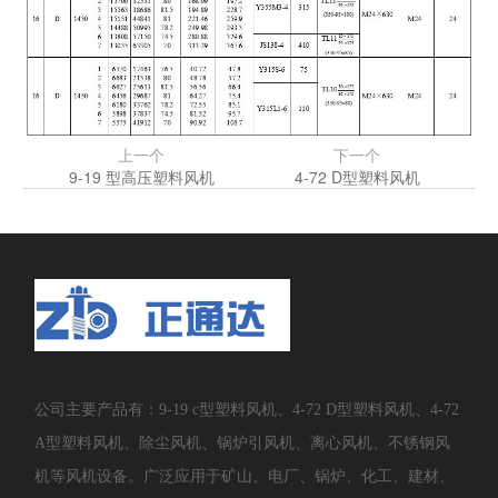
上一个
下一个
9-19 型高压塑料风机
4-72 D型塑料风机
公司主要产品有：9-19 c型塑料风机、4-72 D型塑料风机、4-72
A型塑料风机、除尘风机、锅炉引风机、离心风机、不锈钢风
机等风机设备。广泛应用于矿山、电厂、锅炉、化工、建材、