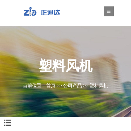

塑料风机
当前位置：
首页
>>
公司产品
>>
塑料风机
