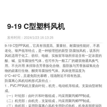
9-19 C型塑料风机
发布时间：
2024/1/23 16:13:26
9-19 C型PP风机，它具有强度高、重量轻、耐腐蚀性能好、不易
老化、噪声低等特点，是一种较理想的新型 防腐蚀风机，该系列
风机适用于化工、纺织、电镀、实验室等场所排送含有一定浓度的
酸、碱、盐等腐蚀性气体，也可作为一般工厂的建筑物通风换气
用。不允许用 来排除含芳香族化合物、脂肪族与芳香族碳氢化合
物的卤素衍生物、酮类等腐蚀性气体。风体使用温度为
0°C~40°C，且避免阳光暴晒，现场附近不得有热源。
防腐离心风机结构形式及特点：
1．PVC.PP风机主要由叶轮，机壳，电动机等组成。支架由型材制
成。
（一）叶轮部：由叶片和叶毂组成，均采用聚丙烯PP制成。
（二）机壳部：由机壳，支架组成，均采用聚丙烯PP制成。
（三）电机部：采用防腐离心风机专用卧式电机，机身表面喷涂防